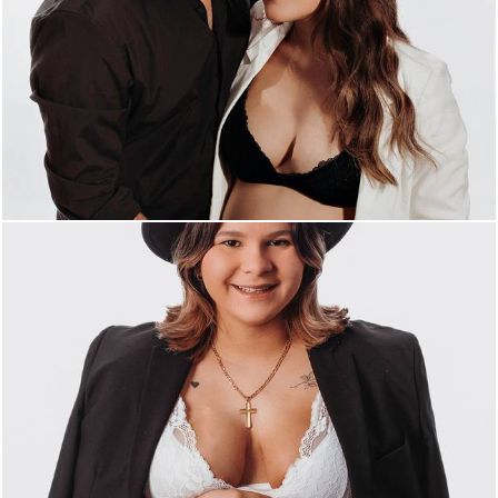
490
0
378
0