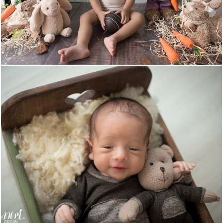
739
0
4021
10