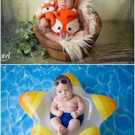
640
23
944
6