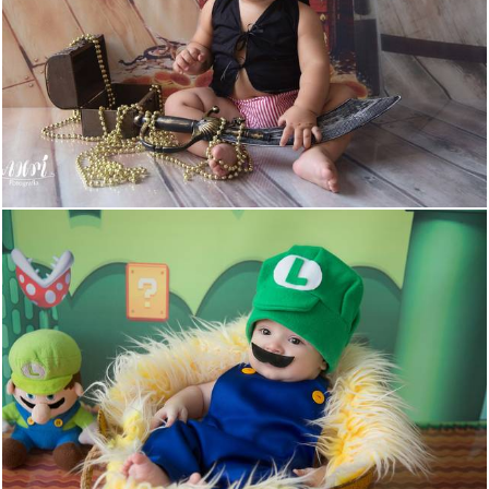
450
0
538
5