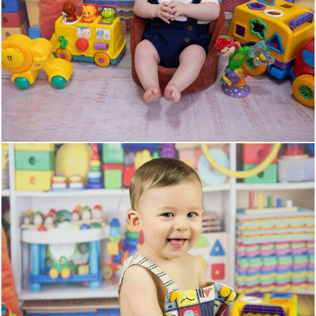
264
0
652
0