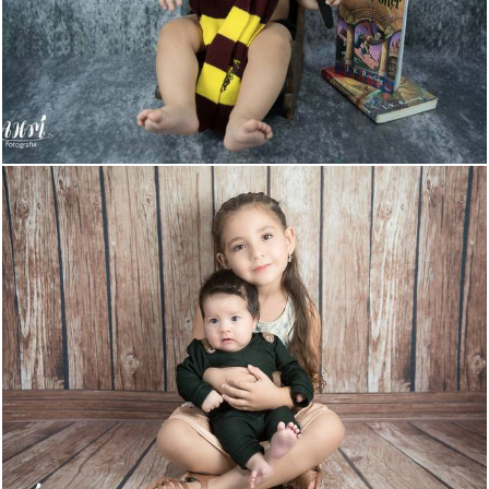
752
0
492
0