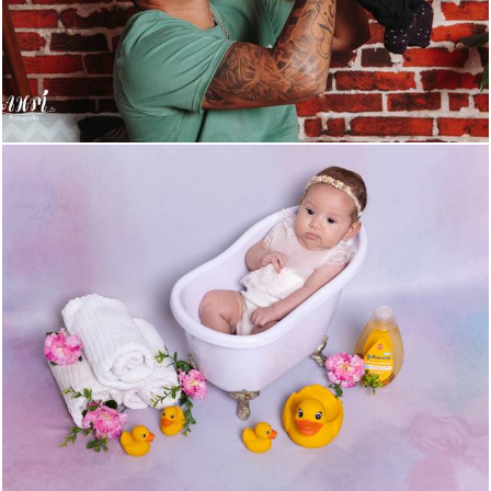
422
0
171
0