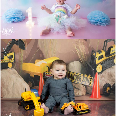
766
1
361
0