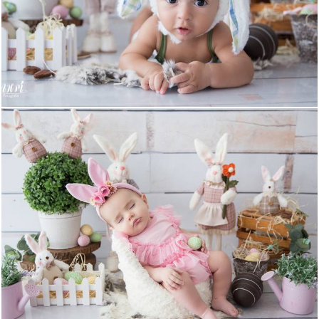
790
1
786
1