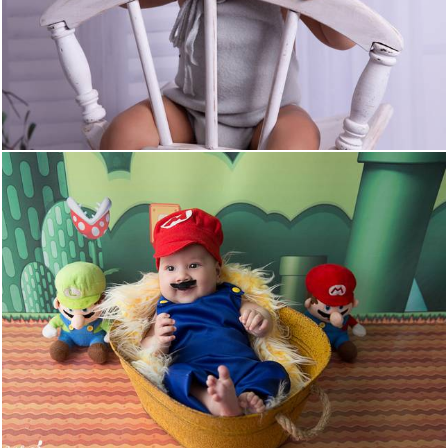
379
0
629
0