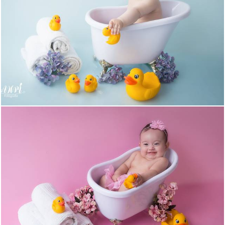
611
1
589
12