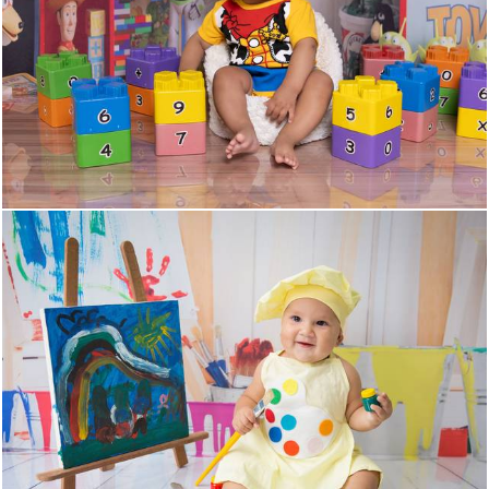
110
0
621
0