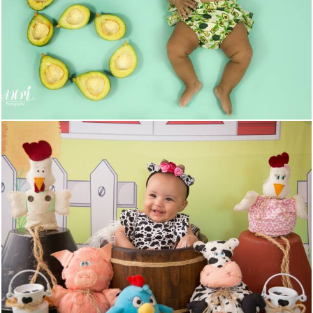
477
0
451
0