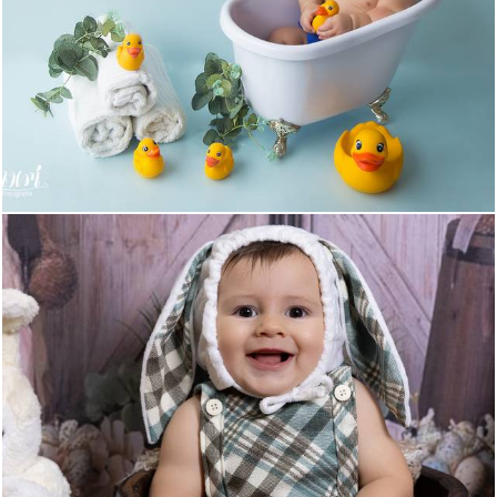
598
12
212
0