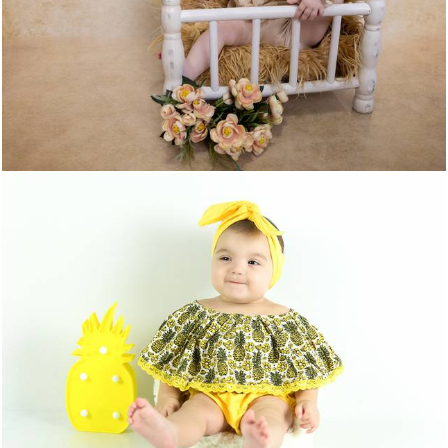
302
0
651
0