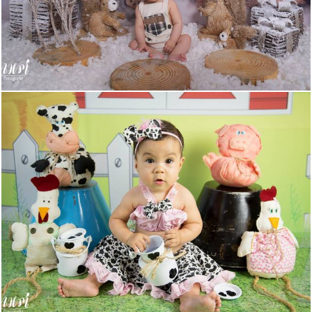
599
0
620
5