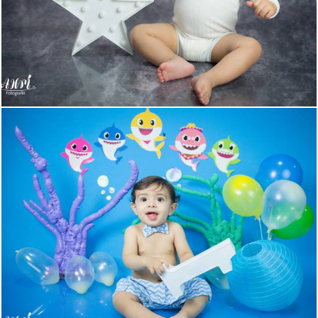
558
0
614
13