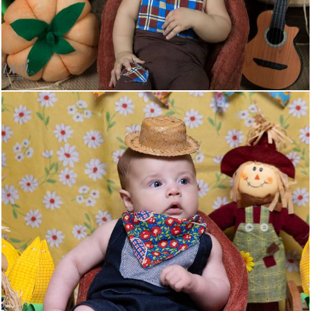
672
0
51
0