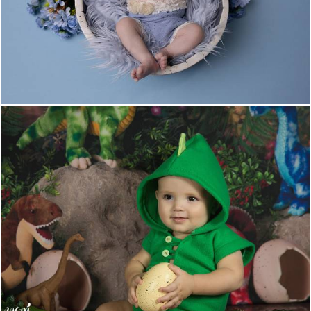
312
0
455
1