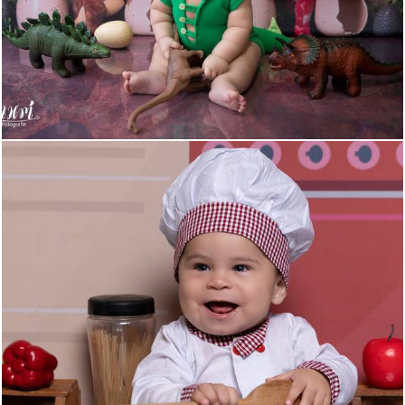
457
0
108
0