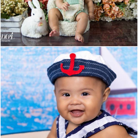
680
0
448
0