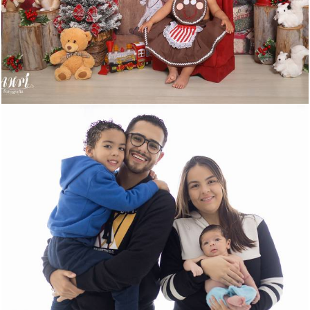
668
6
584
8