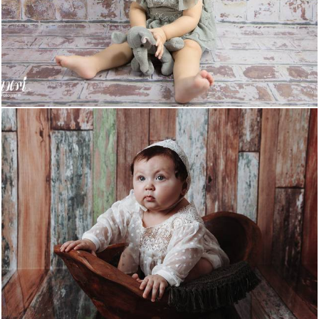
515
0
366
0