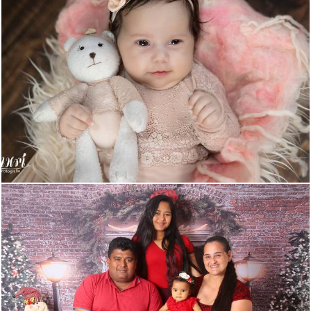
752
39