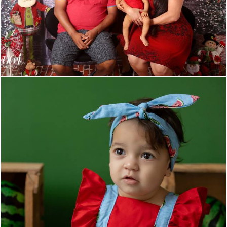
684
4
253
0