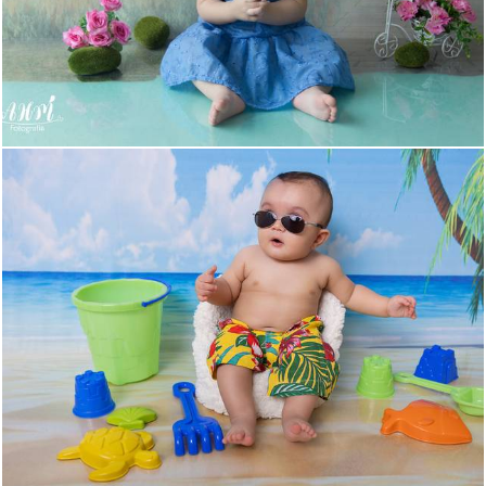
825
2
306
0