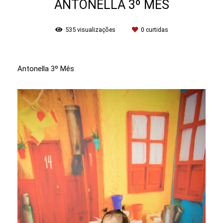
ANTONELLA 3º MÊS
535
visualizações
0
curtidas
Antonella 3º Mês