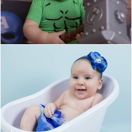
276
0
630
12