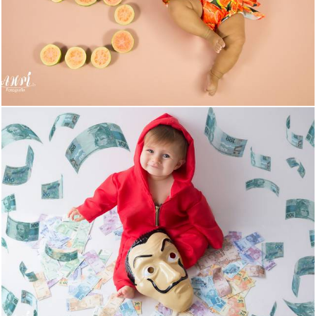
483
0
713
3