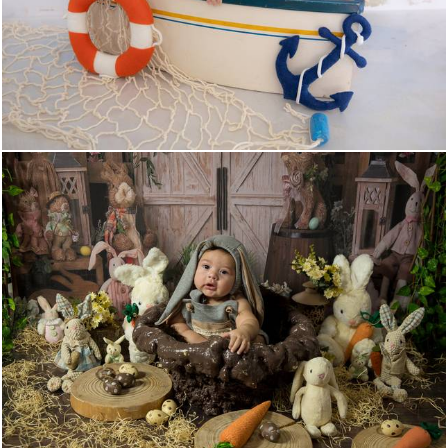
159
0
366
0