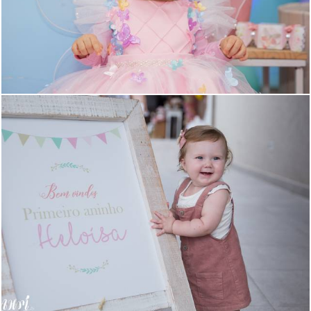
406
0
1096
0