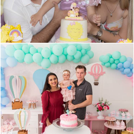
212
0
958
8