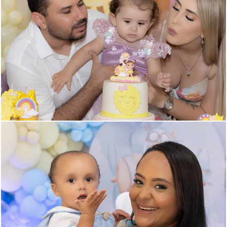
213
0
186
0