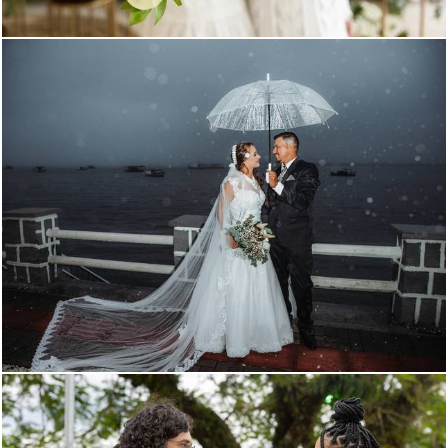
774
13