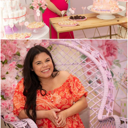
184
0
455
0