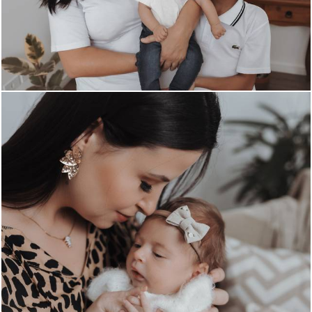
260
0
251
0