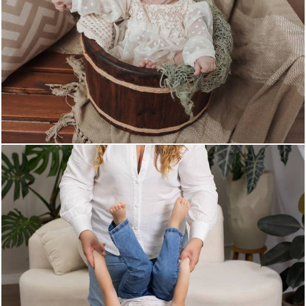
282
0
58
0