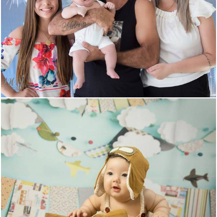
979
4
522
0