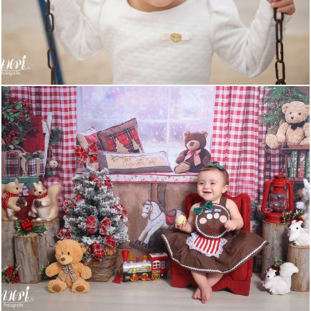
597
0
638
1