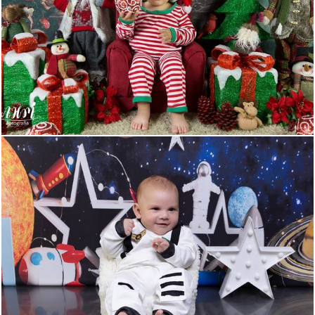
709
0
108
0