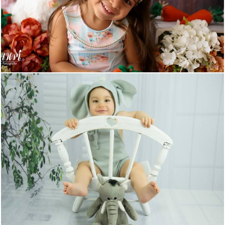
587
0
773
0