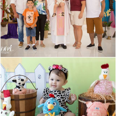
840
0
486
0