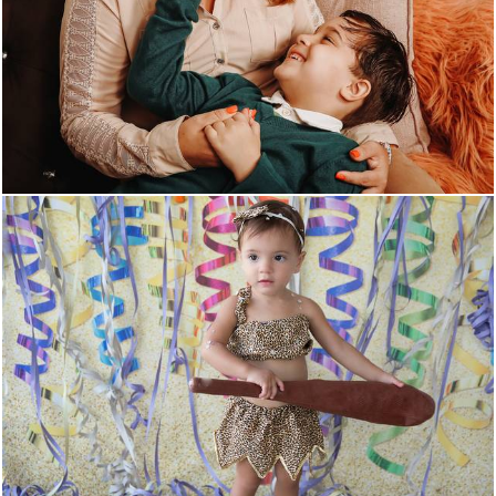
505
0
751
0