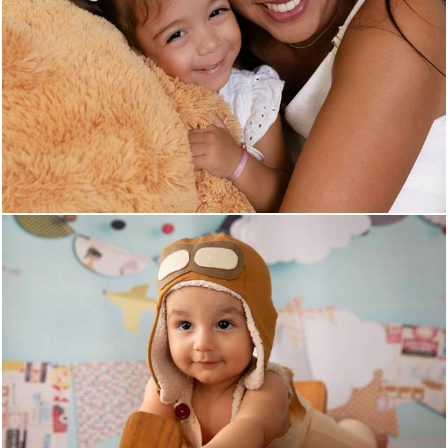
205
0
519
0