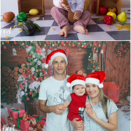
472
0
754
8