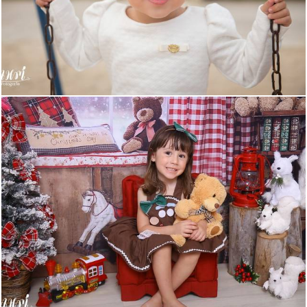
596
0
652
0