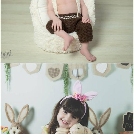
642
6
782
5