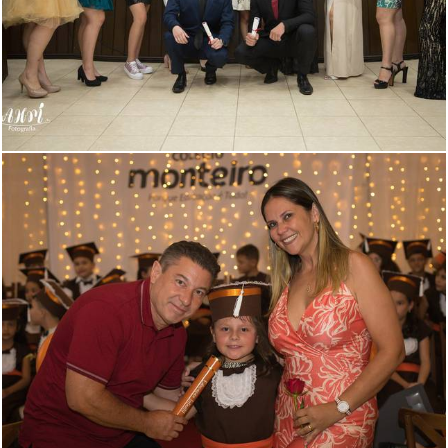
777
8
520
1