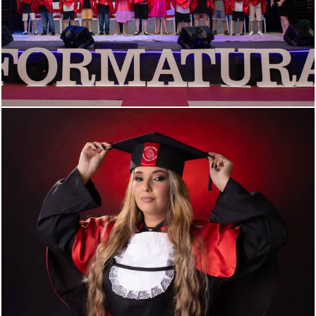
360
0
294
0