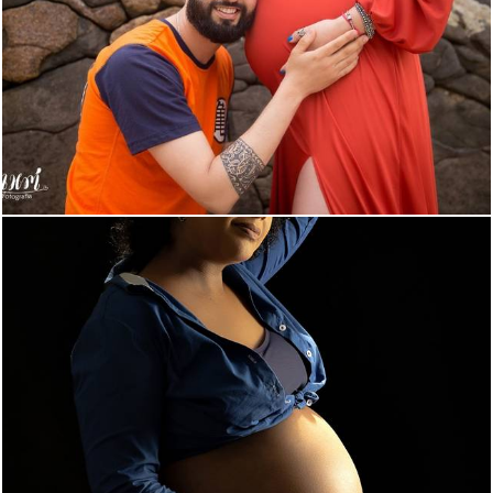
608
0
193
0