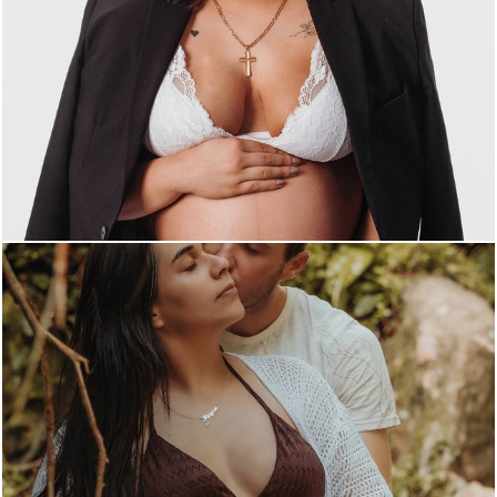
378
0
202
0