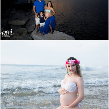
974
4
946
0